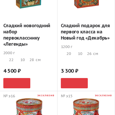
Сладкий новогодний
Сладкий подарок для
набор
первого класса на
первокласснику
Новый год «Декабрь»
«Легенды»
1200 г
2000 г
20
10
26
см
22
10
28
см
4 500
3 300
№ э16
№ э15
ЭКСКЛЮЗИВ
ЭКСКЛЮЗИВ