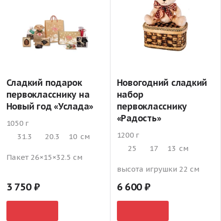
Сладкий подарок
Новогодний сладкий
первокласснику на
набор
Новый год «Услада»
первокласснику
«Радость»
1050 г
1200 г
31.3
20.3
10
см
25
17
13
см
Пакет 26×15×32.5 см
высота игрушки 22 см
3 750
6 600