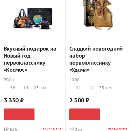
Вкусный подарок на
Сладкий новогодний
Новый год
набор
первокласснику
первокласснику
«Космос»
«Удача»
700 г
1000 г
36
14
23
см
11
11
35
см
3 350
2 500
№ э36
№ э35
ЭКСКЛЮЗИВ
ЭКСКЛЮЗИВ