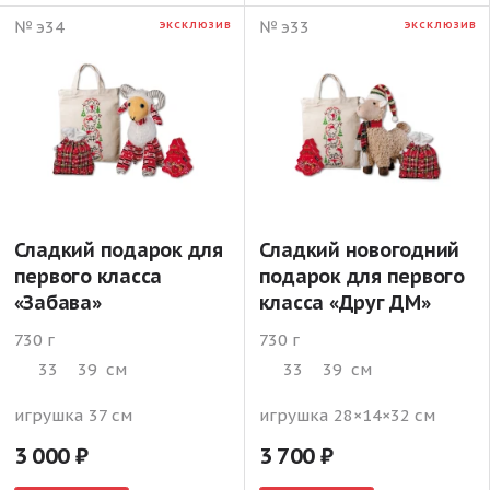
№ э34
№ э33
ЭКСКЛЮЗИВ
ЭКСКЛЮЗИВ
Сладкий подарок для
Сладкий новогодний
первого класса
подарок для первого
«Забава»
класса «Друг ДМ»
730 г
730 г
33
39
см
33
39
см
игрушка 37 см
игрушка 28×14×32 см
3 000
3 700