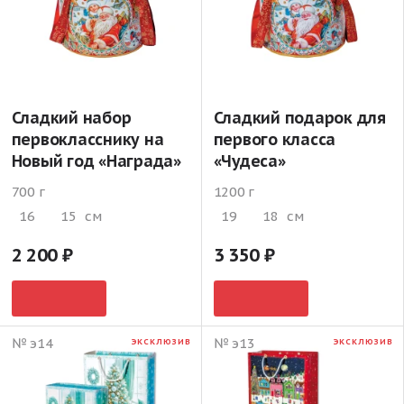
Сладкий набор
Сладкий подарок для
первокласснику на
первого класса
Новый год «Награда»
«Чудеса»
700 г
1200 г
16
15
см
19
18
см
2 200
3 350
№ э14
№ э13
ЭКСКЛЮЗИВ
ЭКСКЛЮЗИВ