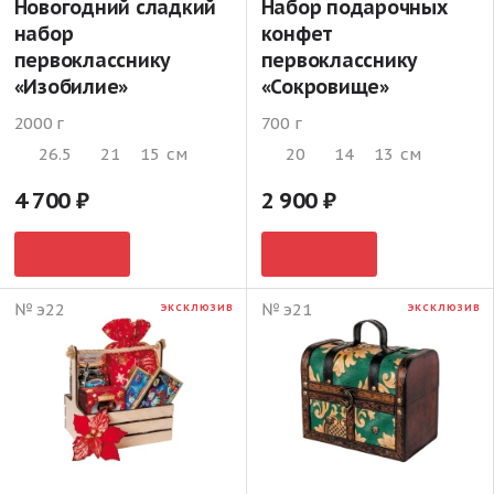
Новогодний сладкий
Набор подарочных
набор
конфет
первокласснику
первокласснику
«Изобилие»
«Сокровище»
2000 г
700 г
26.5
21
15
см
20
14
13
см
4 700
2 900
№ э22
№ э21
ЭКСКЛЮЗИВ
ЭКСКЛЮЗИВ