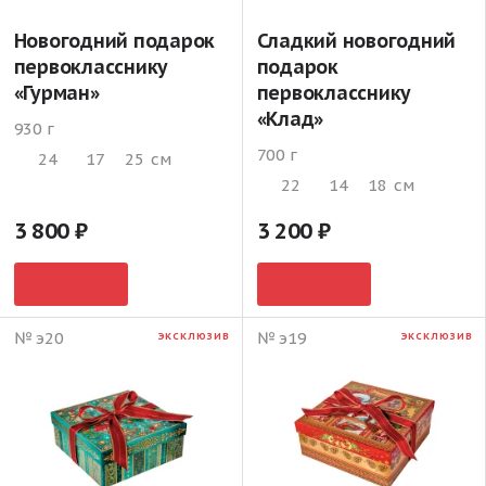
Новогодний подарок
Сладкий новогодний
первокласснику
подарок
«Гурман»
первокласснику
«Клад»
930 г
700 г
24
17
25
см
22
14
18
см
3 800
3 200
№ э20
№ э19
ЭКСКЛЮЗИВ
ЭКСКЛЮЗИВ