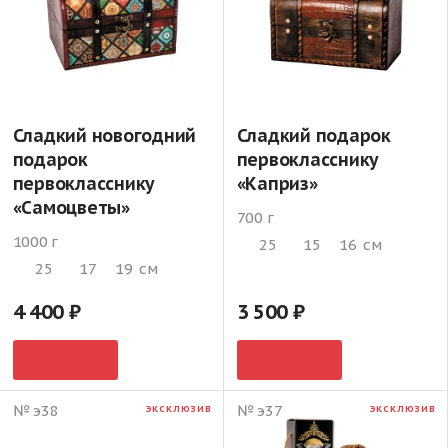
Сладкий новогодний
Сладкий подарок
подарок
первокласснику
первокласснику
«Каприз»
«Самоцветы»
700 г
1000 г
25
15
16
см
25
17
19
см
4 400
3 500
№ э38
№ э37
ЭКСКЛЮЗИВ
ЭКСКЛЮЗИВ