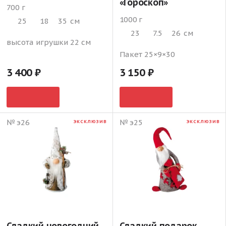
«Гороскоп»
700 г
1000 г
25
18
35
см
23
7.5
26
см
высота игрушки 22 см
Пакет 25×9×30
3 400
3 150
№ э26
№ э25
ЭКСКЛЮЗИВ
ЭКСКЛЮЗИВ
Сладкий новогодний
Сладкий подарок