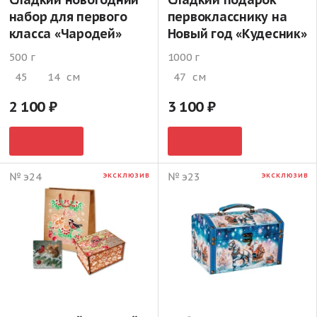
набор для первого
первокласснику на
класса «Чародей»
Новый год «Кудесник»
500 г
1000 г
45
14
см
47
см
2 100
3 100
№ э24
№ э23
ЭКСКЛЮЗИВ
ЭКСКЛЮЗИВ