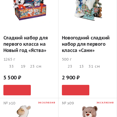
Сладкий набор для
Новогодний сладкий
первого класса на
набор для первого
Новый год «Яства»
класса «Сани»
1265 г
500 г
33
19
23
см
23
13
31
см
5 500
2 900
№ э10
№ э09
ЭКСКЛЮЗИВ
ЭКСКЛЮЗИВ