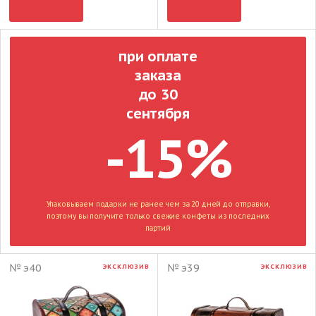
при оплате
заказа
до 30
сентября
-15%
Упаковываем подарки не ранее чем за 20 дней до отправки,
поэтому вы получите только свежие конфеты из последних
партий
№ э40
№ э39
ЭКСКЛЮЗИВ
ЭКСКЛЮЗИВ