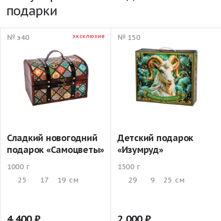
подарки
№ э40
№ 150
ЭКСКЛЮЗИВ
Сладкий новогодний
Детский подарок
подарок «Самоцветы»
«Изумруд»
1000 г
1500 г
25
17
19
см
29
9
25
см
4 400
2 000