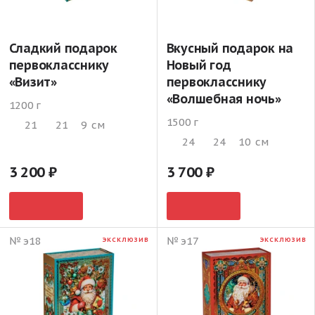
Сладкий подарок
Вкусный подарок на
первокласснику
Новый год
«Визит»
первокласснику
«Волшебная ночь»
1200 г
1500 г
21
21
9
см
24
24
10
см
3 200
3 700
№ э18
№ э17
ЭКСКЛЮЗИВ
ЭКСКЛЮЗИВ