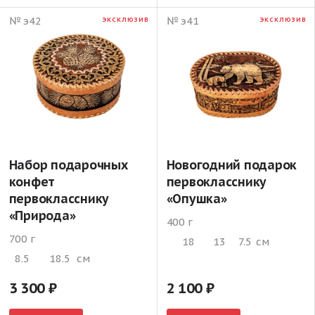
№ э42
№ э41
ЭКСКЛЮЗИВ
ЭКСКЛЮЗИВ
Набор подарочных
Новогодний подарок
конфет
первокласснику
первокласснику
«Опушка»
«Природа»
400 г
700 г
18
13
7.5
см
8.5
18.5
см
3 300
2 100