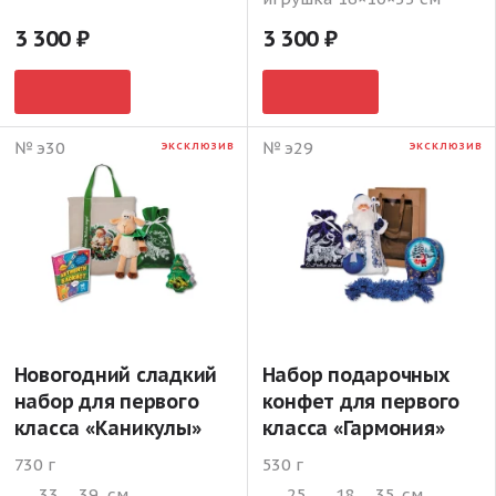
3 300
3 300
№ э30
№ э29
ЭКСКЛЮЗИВ
ЭКСКЛЮЗИВ
Новогодний сладкий
Набор подарочных
набор для первого
конфет для первого
класса «Каникулы»
класса «Гармония»
730 г
530 г
33
39
см
25
18
35
см