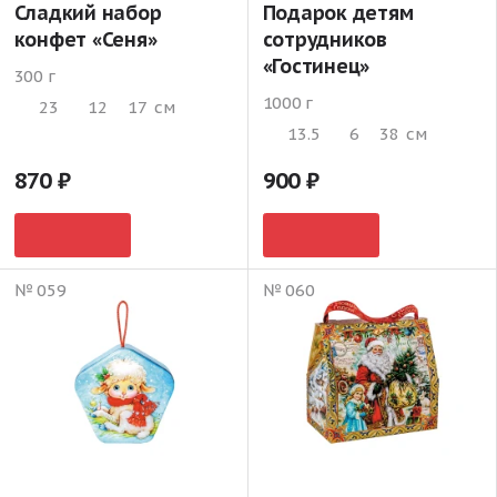
Сладкий набор
Подарок детям
конфет «Сеня»
сотрудников
«Гостинец»
300 г
1000 г
23
12
17
см
13.5
6
38
см
870
900
№ 059
№ 060