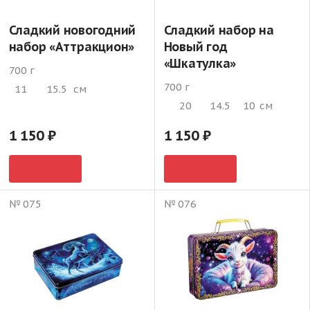
Сладкий новогодний
Сладкий набор на
набор «Аттракцион»
Новый год
«Шкатулка»
700 г
700 г
11
15.5
см
20
14.5
10
см
1 150
1 150
№ 075
№ 076