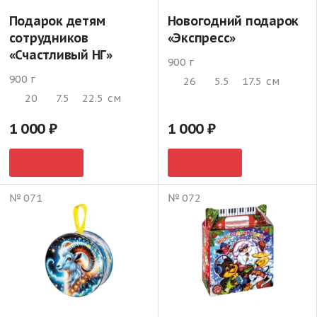
Подарок детям
Новогодний подарок
сотрудников
«Экспресс»
«Счастливый НГ»
900 г
900 г
26
5.5
17.5
см
20
7.5
22.5
см
1 000
1 000
№ 071
№ 072