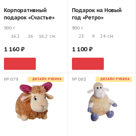
Корпоративный
Подарок на Новый
подарок «Счастье»
год «Ретро»
900 г
900 г
16.2
16
16.2
см
23
9
24
см
1 160
1 100
№ 079
№ 080
ДИЗАЙН РУБИНА
ДИЗАЙН РУБИНА