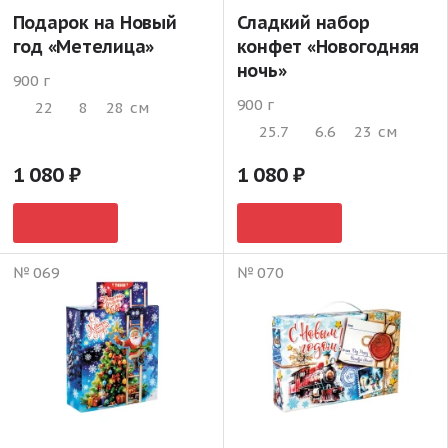
Подарок на Новый
Сладкий набор
год «Метелица»
конфет «Новогодняя
ночь»
900 г
900 г
22
8
28
см
25.7
6.6
23
см
1 080
1 080
№ 069
№ 070