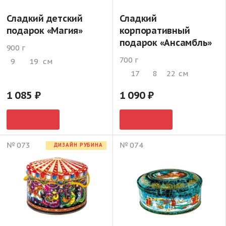
Сладкий детский
Сладкий
подарок «Магия»
корпоративный
подарок «Ансамбль»
900 г
700 г
9
19
см
17
8
22
см
1 085
1 090
№ 073
№ 074
ДИЗАЙН РУБИНА