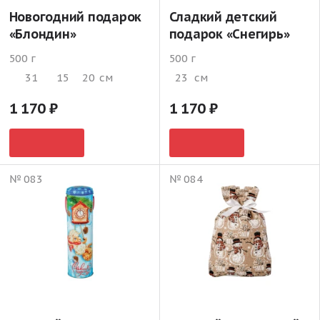
Новогодний подарок
Сладкий детский
«Блондин»
подарок «Снегирь»
500 г
500 г
31
15
20
см
23
см
1 170
1 170
№ 083
№ 084