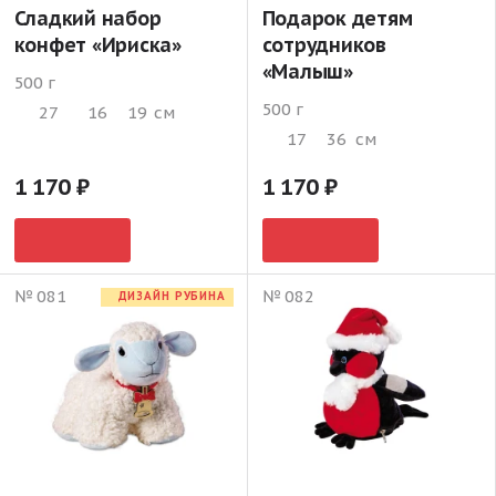
Сладкий набор
Подарок детям
конфет «Ириска»
сотрудников
«Малыш»
500 г
500 г
27
16
19
см
17
36
см
1 170
1 170
№ 081
№ 082
ДИЗАЙН РУБИНА