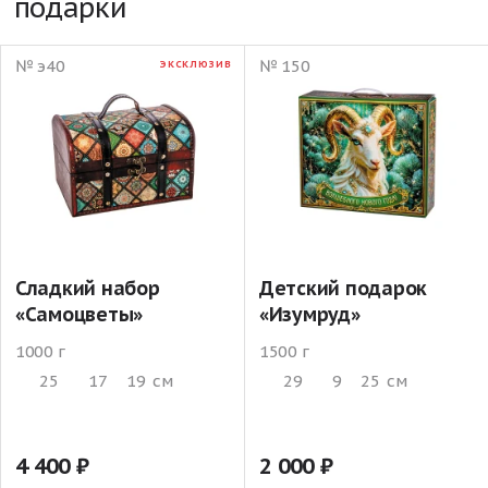
подарки
№ э40
№ 150
ЭКСКЛЮЗИВ
Сладкий набор
Детский подарок
«Самоцветы»
«Изумруд»
1000 г
1500 г
25
17
19
см
29
9
25
см
4 400
2 000