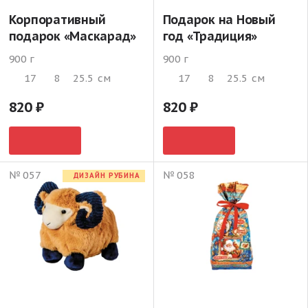
Корпоративный
Подарок на Новый
подарок «Маскарад»
год «Традиция»
900 г
900 г
17
8
25.5
см
17
8
25.5
см
820
820
№ 057
№ 058
ДИЗАЙН РУБИНА