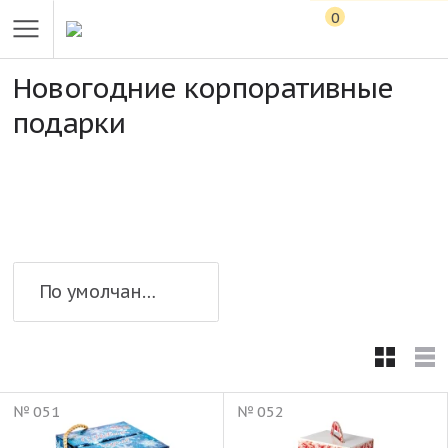
0
Новогодние корпоративные
подарки
По умолчанию
№ 051
№ 052