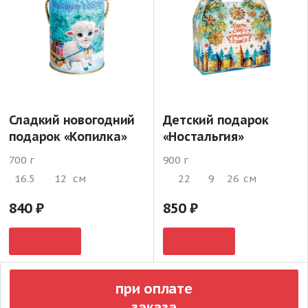
Сладкий новогодний
Детский подарок
подарок «Копилка»
«Ностальгия»
700 г
900 г
16.5
12
см
22
9
26
см
840
850
при оплате
заказа