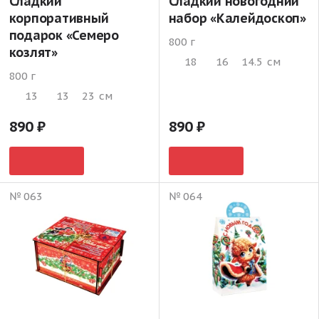
Сладкий
Сладкий новогодний
корпоративный
набор «Калейдоскоп»
подарок «Семеро
800 г
козлят»
18
16
14.5
см
800 г
13
13
23
см
890
890
№ 063
№ 064