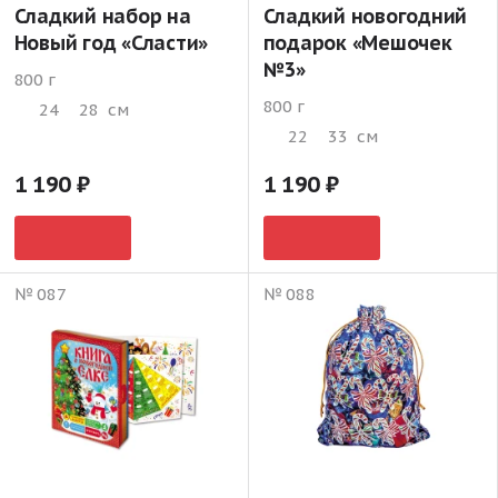
Сладкий набор на
Сладкий новогодний
Новый год «Сласти»
подарок «Мешочек
№3»
800 г
800 г
24
28
см
22
33
см
1 190
1 190
№ 087
№ 088