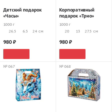
Детский подарок
Корпоративный
«Часы»
подарок «Трио»
1000 г
1000 г
26.5
6.5
24
см
20
13
27.5
см
980
980
№ 067
№ 068