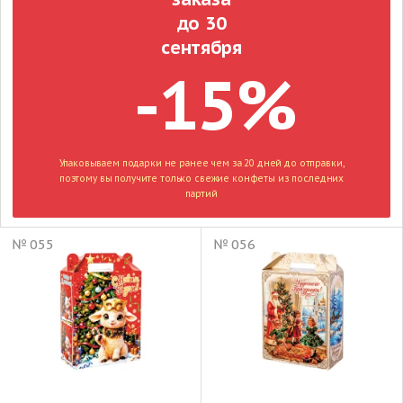
до 30
сентября
-15%
Упаковываем подарки не ранее чем за 20 дней до отправки,
поэтому вы получите только свежие конфеты из последних
партий
№ 055
№ 056