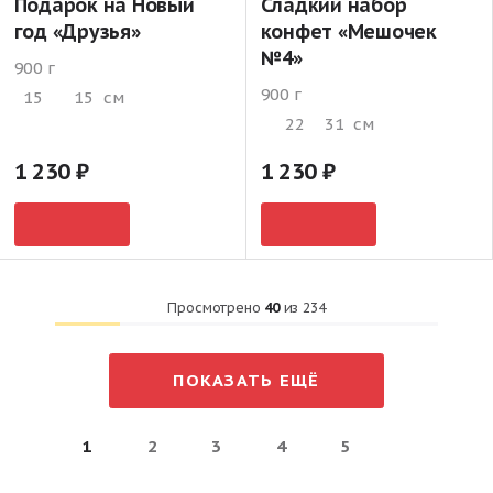
Подарок на Новый
Сладкий набор
год «Друзья»
конфет «Мешочек
№4»
900 г
900 г
15
15
см
22
31
см
1 230
1 230
Просмотрено
40
из
234
ПОКАЗАТЬ ЕЩЁ
1
2
3
4
5