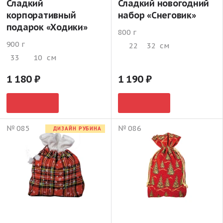
Сладкий
Сладкий новогодний
корпоративный
набор «Снеговик»
подарок «Ходики»
800 г
900 г
22
32
см
33
10
см
1 180
1 190
№ 085
№ 086
ДИЗАЙН РУБИНА