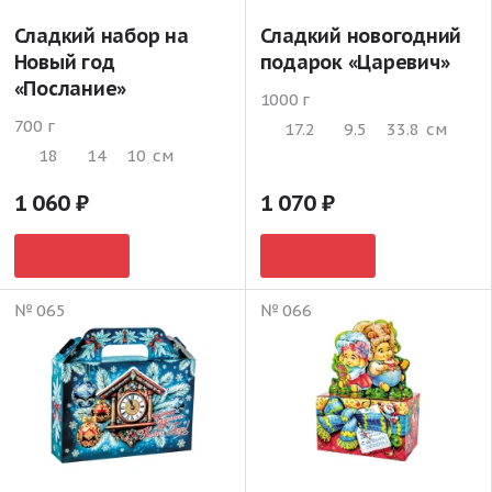
Сладкий набор на
Сладкий новогодний
Новый год
подарок «Царевич»
«Послание»
1000 г
700 г
17.2
9.5
33.8
см
18
14
10
см
1 060
1 070
№ 065
№ 066