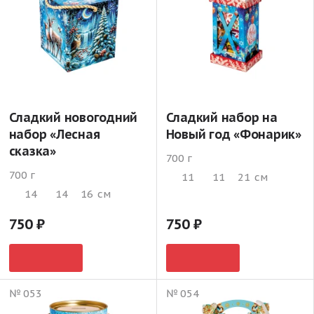
Сладкий новогодний
Сладкий набор на
набор «Лесная
Новый год «Фонарик»
сказка»
700 г
700 г
11
11
21
см
14
14
16
см
750
750
№ 053
№ 054