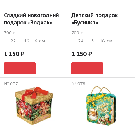
Сладкий новогодний
Детский подарок
подарок «Зодиак»
«Бусинка»
700 г
700 г
22
16
6
см
24
5
16
см
1 150
1 150
№ 077
№ 078