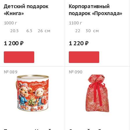
Детский подарок
Корпоративный
«Книга»
подарок «Прохлада»
1000 г
1100 г
20.5
6.5
26
см
22
30
см
1 200
1 220
№ 089
№ 090