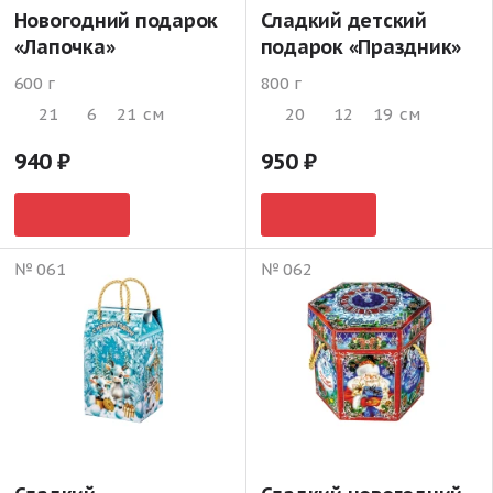
Новогодний подарок
Сладкий детский
«Лапочка»
подарок «Праздник»
600 г
800 г
21
6
21
см
20
12
19
см
940
950
№ 061
№ 062