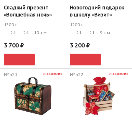
Сладкий презент
Новогодний подарок
«Волшебная ночь»
в школу «Визит»
1500 г
1200 г
24
24
10
см
21
21
9
см
3 700
3 200
№ э21
№ э22
ЭКСКЛЮЗИВ
ЭКСКЛЮЗИВ