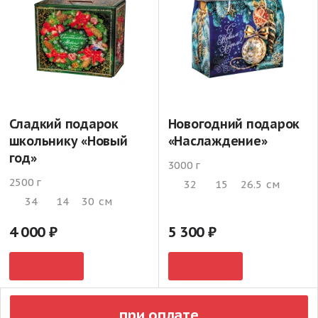
Сладкий подарок
Новогодний подарок
школьнику «Новый
«Наслаждение»
год»
3000 г
2500 г
32
15
26.5
см
34
14
30
см
4 000
5 300
при оплате