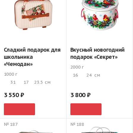
Сладкий подарок для
Вкусный новогодний
школьника
подарок «Секрет»
«Чемодан»
2000 г
1000 г
16
24
см
31
17
23.5
см
3 550
3 800
№ 187
№ 188