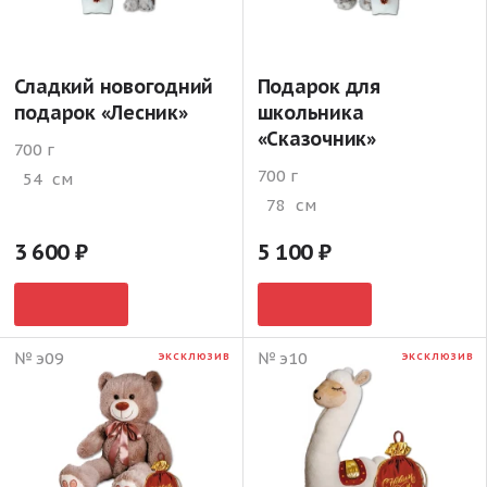
Сладкий новогодний
Подарок для
подарок «Лесник»
школьника
«Сказочник»
700 г
700 г
54
см
78
см
3 600
5 100
№ э09
№ э10
ЭКСКЛЮЗИВ
ЭКСКЛЮЗИВ