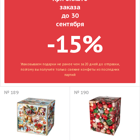
заказа
до 30
сентября
-15%
Упаковываем подарки не ранее чем за 20 дней до отправки,
поэтому вы получите только свежие конфеты из последних
партий
№ 189
№ 190