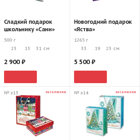
Сладкий подарок
Новогодний подарок
школьнику «Сани»
«Яства»
500 г
1265 г
23
13
31
см
33
19
23
см
2 900
5 500
№ э13
№ э14
ЭКСКЛЮЗИВ
ЭКСКЛЮЗИВ