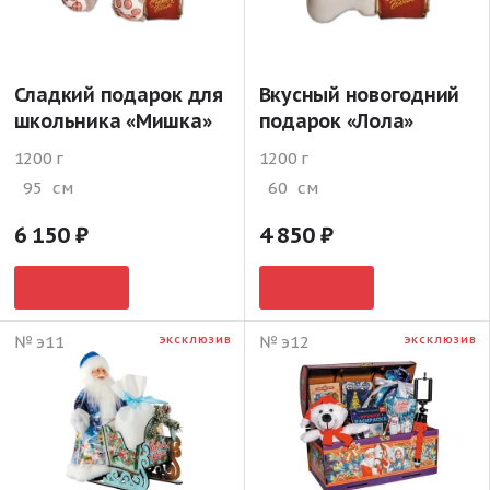
Сладкий подарок для
Вкусный новогодний
школьника «Мишка»
подарок «Лола»
1200 г
1200 г
95
см
60
см
6 150
4 850
№ э11
№ э12
ЭКСКЛЮЗИВ
ЭКСКЛЮЗИВ