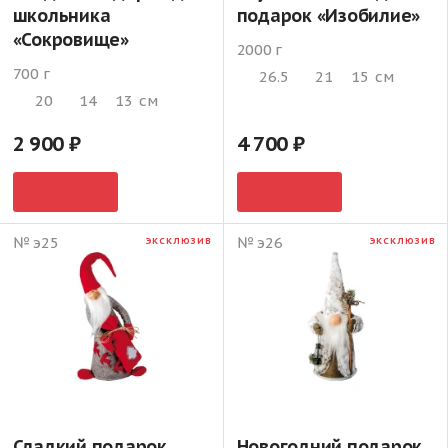
школьника
подарок «Изобилие»
«Сокровище»
2000 г
700 г
26.5
21
15
см
20
14
13
см
2 900
4 700
№ э25
№ э26
ЭКСКЛЮЗИВ
ЭКСКЛЮЗИВ
Сладкий подарок
Новогодний подарок