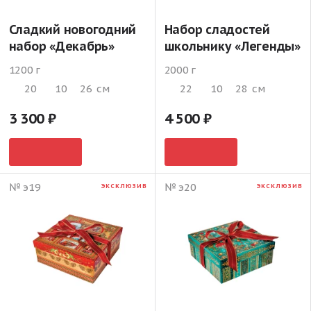
Сладкий новогодний
Набор сладостей
набор «Декабрь»
школьнику «Легенды»
1200 г
2000 г
20
10
26
см
22
10
28
см
3 300
4 500
№ э19
№ э20
ЭКСКЛЮЗИВ
ЭКСКЛЮЗИВ