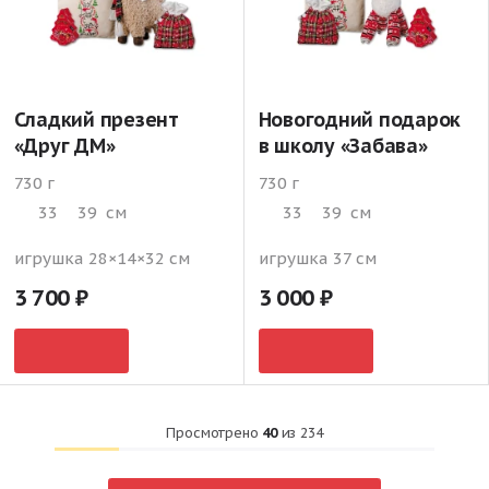
Сладкий презент
Новогодний подарок
«Друг ДМ»
в школу «Забава»
730 г
730 г
33
39
см
33
39
см
игрушка 28×14×32 см
игрушка 37 см
3 700
3 000
Просмотрено
40
из
234