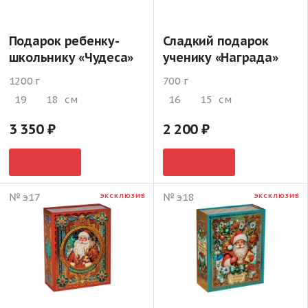
Подарок ребенку-
Сладкий подарок
школьнику «Чудеса»
ученику «Награда»
1200 г
700 г
19
18
см
16
15
см
3 350
2 200
№ э17
№ э18
ЭКСКЛЮЗИВ
ЭКСКЛЮЗИВ