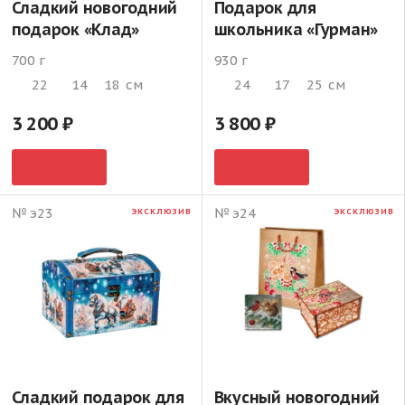
Сладкий новогодний
Подарок для
подарок «Клад»
школьника «Гурман»
700 г
930 г
22
14
18
см
24
17
25
см
3 200
3 800
№ э23
№ э24
ЭКСКЛЮЗИВ
ЭКСКЛЮЗИВ
Сладкий подарок для
Вкусный новогодний