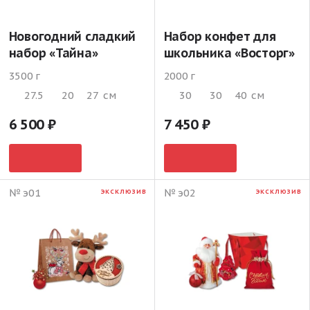
Новогодний сладкий
Набор конфет для
набор «Тайна»
школьника «Восторг»
3500 г
2000 г
27.5
20
27
см
30
30
40
см
6 500
7 450
№ э01
№ э02
ЭКСКЛЮЗИВ
ЭКСКЛЮЗИВ