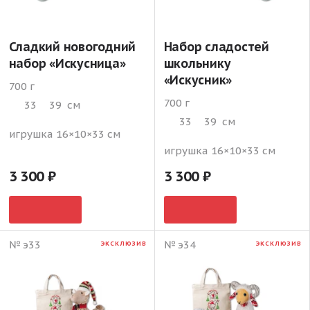
Сладкий новогодний
Набор сладостей
набор «Искусница»
школьнику
«Искусник»
700 г
700 г
33
39
см
33
39
см
игрушка 16×10×33 см
игрушка 16×10×33 см
3 300
3 300
№ э33
№ э34
ЭКСКЛЮЗИВ
ЭКСКЛЮЗИВ