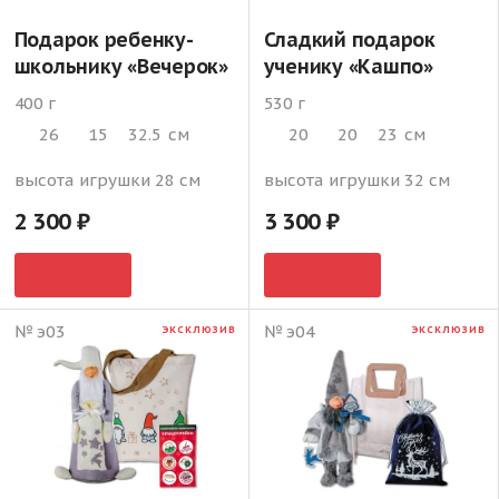
Подарок ребенку-
Сладкий подарок
школьнику «Вечерок»
ученику «Кашпо»
400 г
530 г
26
15
32.5
см
20
20
23
см
высота игрушки 28 см
высота игрушки 32 см
2 300
3 300
№ э03
№ э04
ЭКСКЛЮЗИВ
ЭКСКЛЮЗИВ