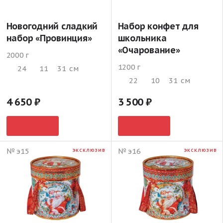
Новогодний сладкий
Набор конфет для
набор «Провинция»
школьника
«Очарование»
2000 г
1200 г
24
11
31
см
22
10
31
см
4 650
3 500
№ э15
№ э16
ЭКСКЛЮЗИВ
ЭКСКЛЮЗИВ