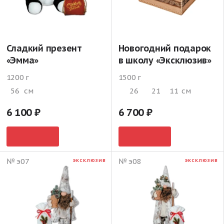
Сладкий презент
Новогодний подарок
«Эмма»
в школу «Эксклюзив»
1200 г
1500 г
56
см
26
21
11
см
6 100
6 700
№ э07
№ э08
ЭКСКЛЮЗИВ
ЭКСКЛЮЗИВ