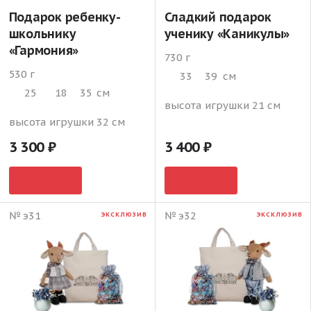
Подарок ребенку-
Сладкий подарок
школьнику
ученику «Каникулы»
«Гармония»
730 г
530 г
33
39
см
25
18
35
см
высота игрушки 21 см
высота игрушки 32 см
3 300
3 400
№ э31
№ э32
ЭКСКЛЮЗИВ
ЭКСКЛЮЗИВ