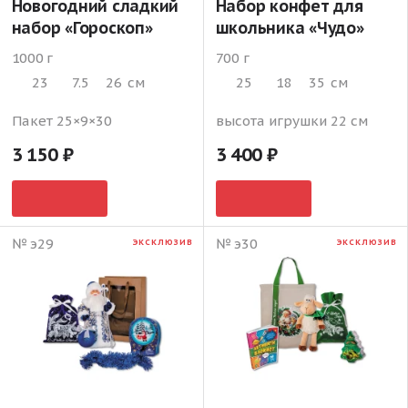
Новогодний сладкий
Набор конфет для
набор «Гороскоп»
школьника «Чудо»
1000 г
700 г
23
7.5
26
см
25
18
35
см
Пакет 25×9×30
высота игрушки 22 см
3 150
3 400
№ э29
№ э30
ЭКСКЛЮЗИВ
ЭКСКЛЮЗИВ