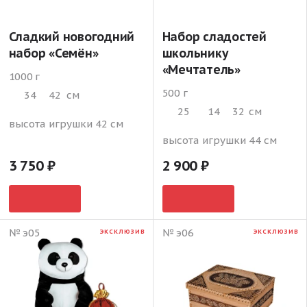
Сладкий новогодний
Набор сладостей
набор «Семён»
школьнику
«Мечтатель»
1000 г
500 г
34
42
см
25
14
32
см
высота игрушки 42 см
высота игрушки 44 см
3 750
2 900
№ э05
№ э06
ЭКСКЛЮЗИВ
ЭКСКЛЮЗИВ