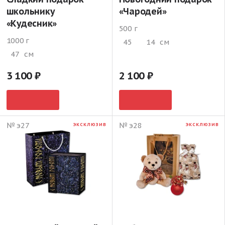
школьнику
«Чародей»
«Кудесник»
500 г
1000 г
45
14
см
47
см
3 100
2 100
№ э27
№ э28
ЭКСКЛЮЗИВ
ЭКСКЛЮЗИВ